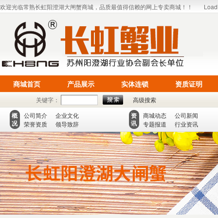
欢迎光临常熟长虹阳澄湖大闸蟹商城，品质最值得信赖的网上专卖商城！！
Loadi
商城首页
产品展示
实体连锁
资质证明
关键字：
高级搜索
概
公司简介
企业文化
资
商城动态
公司新闻
况
讯
荣誉资质
领导致辞
专题报道
行业资讯